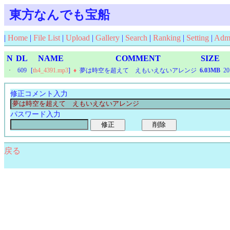
東方なんでも宝船
|
Home
|
File List
|
Upload
|
Gallery
|
Search
|
Ranking
|
Setting
|
Adm
N
DL
NAME
COMMENT
SIZE
·
609
[
th4_4391.mp3
]
♦
夢は時空を超えて えもいえないアレンジ
6.03MB
20
修正コメント入力
パスワード入力
戻る