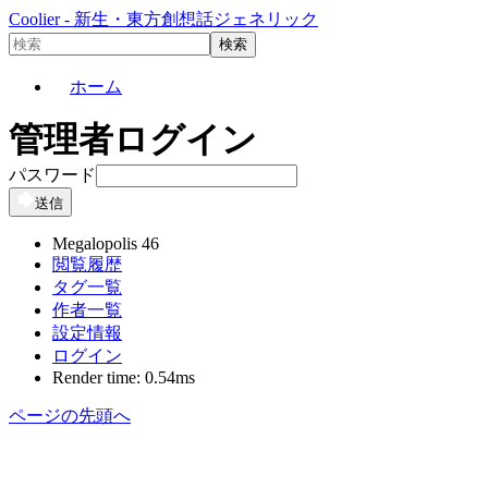
Coolier - 新生・東方創想話ジェネリック
ホーム
管理者ログイン
パスワード
送信
Megalopolis 46
閲覧履歴
タグ一覧
作者一覧
設定情報
ログイン
Render time: 0.54ms
ページの先頭へ