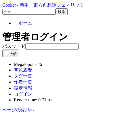
Coolier - 新生・東方創想話ジェネリック
ホーム
管理者ログイン
パスワード
送信
Megalopolis 46
閲覧履歴
タグ一覧
作者一覧
設定情報
ログイン
Render time: 0.71ms
ページの先頭へ