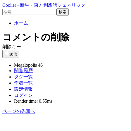
Coolier - 新生・東方創想話ジェネリック
ホーム
コメントの削除
削除キー
送信
Megalopolis 46
閲覧履歴
タグ一覧
作者一覧
設定情報
ログイン
Render time: 0.55ms
ページの先頭へ