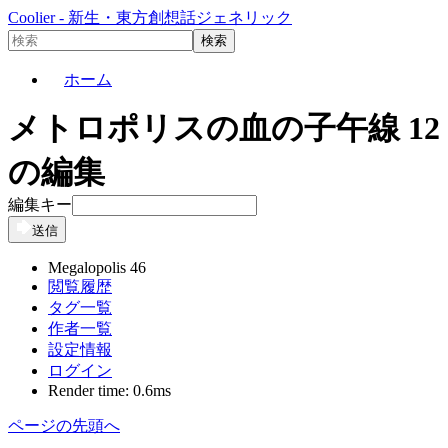
Coolier - 新生・東方創想話ジェネリック
ホーム
メトロポリスの血の子午線 12
の編集
編集キー
送信
Megalopolis 46
閲覧履歴
タグ一覧
作者一覧
設定情報
ログイン
Render time: 0.6ms
ページの先頭へ