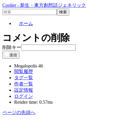
Coolier - 新生・東方創想話ジェネリック
ホーム
コメントの削除
削除キー
送信
Megalopolis 46
閲覧履歴
タグ一覧
作者一覧
設定情報
ログイン
Render time: 0.57ms
ページの先頭へ