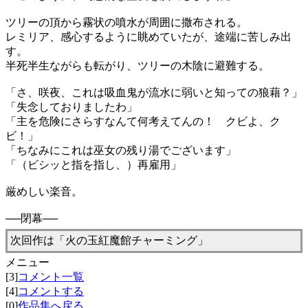
ツリーの頂から霧状の噴水が周囲に撒布される。
レミリア、感心するように眺めていたが、途端に苦しみ出
す。
半死半生ながらも転がり、ツリーの木陰に避難する。
「さ、咲夜、これは吸血鬼が流水に弱いと知っての狼藉？」
「失念しておりましたわ」
「主を危険にさらすなんて何考えてんの！ クビよ、ク
ビ！」
「ちなみにこれは巫女の残り湯でございます」
「（ビシッと指を指し、）再雇用」
厳めしい楽音。
──閉幕──
次回作は「火の玉紅魔館チャーミング」
メニュー
[3]
コメント一覧
[4]
コメントする
[0]
作品集へ戻る