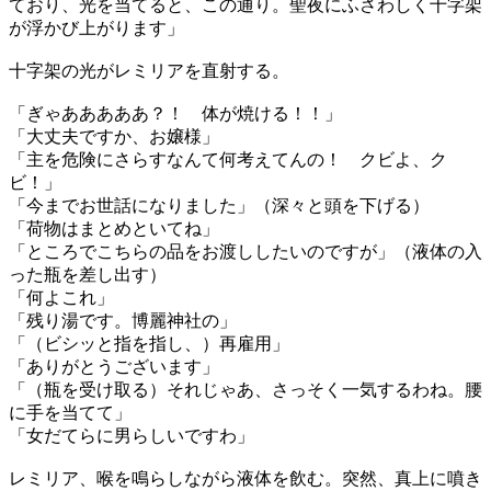
ており、光を当てると、この通り。聖夜にふさわしく十字架
が浮かび上がります」
十字架の光がレミリアを直射する。
「ぎゃあああああ？！ 体が焼ける！！」
「大丈夫ですか、お嬢様」
「主を危険にさらすなんて何考えてんの！ クビよ、ク
ビ！」
「今までお世話になりました」（深々と頭を下げる）
「荷物はまとめといてね」
「ところでこちらの品をお渡ししたいのですが」（液体の入
った瓶を差し出す）
「何よこれ」
「残り湯です。博麗神社の」
「（ビシッと指を指し、）再雇用」
「ありがとうございます」
「（瓶を受け取る）それじゃあ、さっそく一気するわね。腰
に手を当てて」
「女だてらに男らしいですわ」
レミリア、喉を鳴らしながら液体を飲む。突然、真上に噴き