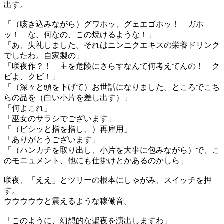
出す。
「（咳き込みながら）グワホッ、グェエゴホッ！ ガホ
ッ！ な、何なの、この焼けるような！」
「あ、失礼しました。それはニンニクエキスの栄養ドリンク
でしたわ。自家製の」
「咲夜作？！ 主を危険にさらすなんて何考えてんの！ ク
ビよ、クビ！」
「（深々と頭を下げて）お世話になりました。ところでこち
らの品を（白い小片を差し出す）」
「何よこれ」
「巫女のサラシでございます」
「（ビシッと指を指し、）再雇用」
「ありがとうございます」
「（ハンカチを取り出し、小片を大事に包みながら）で、こ
のモニュメント、他にも仕掛けとかあるのかしら」
咲夜、「ええ」とツリーの根本にしゃがみ、スイッチを押
す。
ウウウウウと震えるような稼働音。
「このように、幻想的な聖夜を演出しますわ」