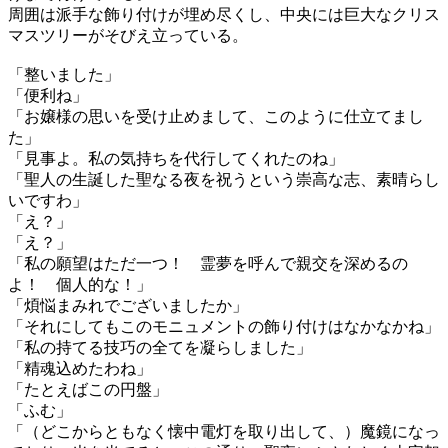
周囲は派手な飾り付けが埋め尽くし、中央には巨大なクリス
マスツリーがそびえ立っている。
「整いました」
「便利ね」
「お嬢様の思いを受け止めまして、このように仕立てまし
た」
「見事よ。私の気持ちを代行してくれたのね」
「聖人の生誕した聖なる夜を祝うという崇高な志、素晴らし
いですわ」
「え？」
「え？」
「私の願望はただ一つ！ 霊夢を呼んで親交を深めるの
よ！ 個人的な！」
「煩悩まみれでございましたか」
「それにしてもこのモニュメントの飾り付けはなかなかね」
「私の持てる技巧の全てを凝らしました」
「精魂込めたわね」
「たとえばこの円盤」
「ふむ」
「（どこからともなく懐中電灯を取り出して、）魔鏡になっ