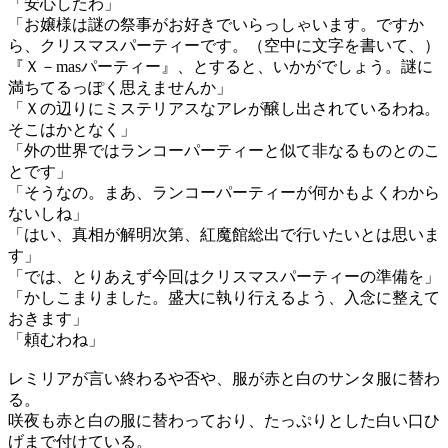
「安心したわ」
「お嬢様は謎の祭事がお好きでいらっしゃいます。ですか
ら、クリスマスパーティーです。（空中に文字を書いて、）
『Ｘ－masパーティー』、とすると、いかがでしょう。謎に
満ちてるっぽく思えませんか」
「Ｘの辺りにミステリアスなアレが醸し出されているわね。
そこはかとなく」
「外の世界ではランコーパーティーと似て非なるものとのこ
とです」
「そうなの。まあ、ランコーパーティーが何かもよくわから
ないしね」
「はい、真相が解明次第、紅魔館総出で行いたいとは思いま
す」
「では、とりあえず今回はクリスマスパーティーの準備を」
「かしこまりました。盛大に執り行えるよう、入念に整えて
おきます」
「頼むわね」
レミリアが言い終わるや否や、服が赤と白のサンタ服に替わ
る。
咲夜も赤と白の服に替わっており、たっぷりとした白い口ひ
げまで付けている。