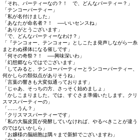
「それ、パーティーなの？！ で、どんなパーティー？」
「テンコーパーティー」
「私が名付けました」
「あなたが命名者？！ ──いいセンスね」
「ありがとうございます」
「で、どんなパーティーなわけ？」
「『テンコォー、テンコォー』としこたま発声しながら一糸
まとわぬ裸体になる催しです」
「何その奇祭？！ ──興味深いわ」
「幻想郷ならではでございます」
「してみると、テンコーパーティーとランコーパーティー、
何かしらの類似点がありそうね」
「言葉の響きも大変似通っております」
「じゃあ、そっちの方、さっそく始めましょ」
「かしこまりました。では、すぐさま準備いたします。クリ
スマスパーティーの」
「……うん？」
「クリスマスパーティーです」
「私の大脳皮質が発酵していなければ、やるべきことが違う
のではないかしら」
「お嬢様の脳細胞は隅々まで新鮮でございますわ」