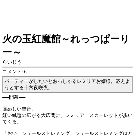
火の玉紅魔館～れっつぱーり
ー～
らいじう
コメント: 6
パーティーがしたいとおっしゃるレミリアお嬢様。応えよ
うとする十六夜咲夜。
──開幕──
厳めしい楽音。
紅い絨毯の広がる大広間に、レミリア＝スカーレットが歩い
てくる。
「おい、シュールストレミング、シュールストレミングはど