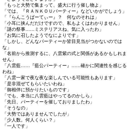
「もっと大勢で集まって、盛大に行う催し物よ」
「では、『ＲＡＮＫＯＵパーティー』などいかがでしょう」
「『らんこうぱーてぃー』？ 何なのそれは」
「小耳に挟んだだけですので、私もよくはわかりません」
「謎の祭事……ミステリアスね、気に入ったわ」
「お気に召したようでなによりです」
「しかし、どんなパーティーか皆目見当がつかないのでは
な」
「名前から推測するに、八雲紫の式と関係があるかもしれま
せん」
「八雲藍……『藍公パーティー』……確かに関連性を感じる
わね」
「八雲一家で夜な夜な楽しんでいる可能性もあります」
「是非混ぜてもらいたいわね」
「御相伴に預かりたいものです」
「でも、本当に八雲藍はやってるのかしら」
「先日、パーティーを催しておりましたわ」
「そうなの」
「大勢ではありませんでしたが」
「少人数。何人くらい？」
「一人です」