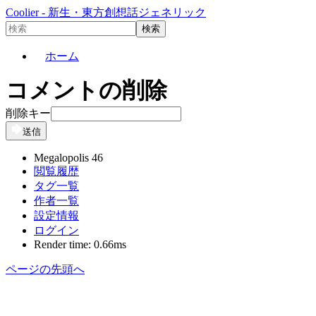
Coolier - 新生・東方創想話ジェネリック
ホーム
コメントの削除
削除キー
送信
Megalopolis 46
閲覧履歴
タグ一覧
作者一覧
設定情報
ログイン
Render time: 0.66ms
ページの先頭へ