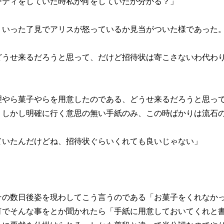
ーティをしていた時私が何をしていたか分かる？」
ういった了見でアリスが怒っているか見当がついた様であった
どうせ来るだろうと思って、だけど招待状は寄こさないわ代わ
理やら菓子やらを用意したのである、どうせ来るだろうと思っ
、しかし明確に行く意思の無い手紙のみ、この時ばかりは流石
ていたんだけどね、招待状ぐらいくれても良いじゃない」
その数日後姿を現わしてこう言うのである「お菓子をくれなか
何でそんな事をとか聞かれたら「手紙に用意しておいてくれと