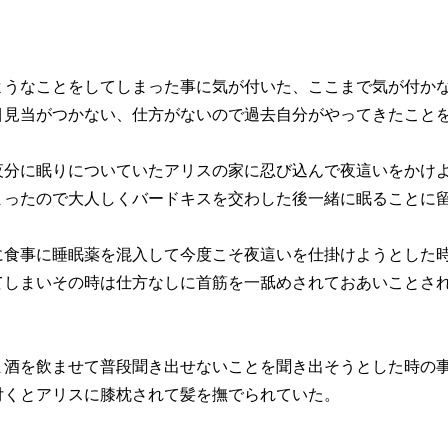
ようなことをしてしまった事に気が付いた、ここまで気が付か
目見当がつかない、仕方がないので過去自分がやってきたこと
夜分に眠りについていたアリスの家に忍び込んで夜這いをかけ
まったので大人しくバードキスを交わした後一緒に眠ることに
に食事に睡眠薬を混入して今度こそ夜這いを仕掛けようとした
てしまいその時は仕方なしに首筋を一舐めされておあいことさ
ま酒を飲ませて普段聞き出せないことを聞き出そうとした時の
付くとアリスに膝枕されて髪を撫でられていた。