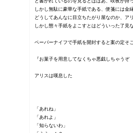
と書かれているのを見るとははあ、咲夜が持
しかし無駄に豪華な手紙である、便箋には金
どうしてあんなに目立ちたがり屋なのか、ア
しかし態々手紙をよこすとはどういった了見
ペーパーナイフで手紙を開封すると案の定そ
『お菓子を用意してなくちゃ悪戯しちゃ
アリスは嘆息した
「あれね」
「あれよ」
「知らないわ」