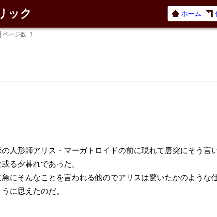
ネリック
ホーム
ページ数
1
森の人形師アリス・マーガトロイドの前に現れて唐突にそう言
な或る夕暮れであった。
に急にそんなことを言われる他のでアリスは驚いたかのような
ように思えたのだ。