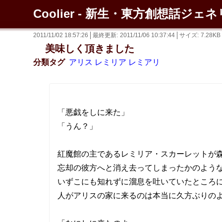
Coolier - 新生・東方創想話ジェ
2011/11/02 18:57:26
最終更新
2011/11/06 10:37:44
サイズ
7.28KB
美味しく頂きました
分類タグ
アリス
レミリア
レミアリ
「悪戯をしに来た」
「うん？」
紅魔館の主であるレミリア・スカーレットが
忘却の彼方へと消え去ってしまったかのよう
いずこにも知れずに溜息を吐いていたところ
人がアリスの家に来るのは本当に久方ぶりの