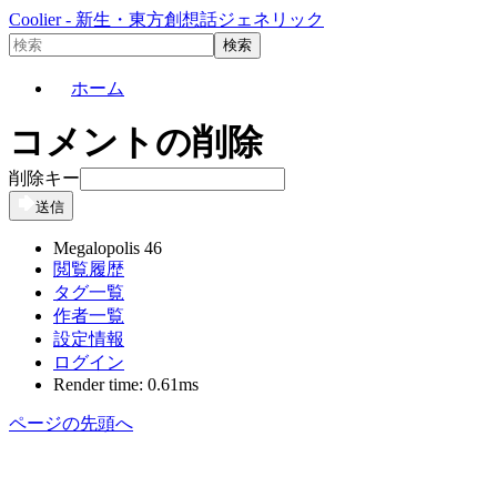
Coolier - 新生・東方創想話ジェネリック
ホーム
コメントの削除
削除キー
送信
Megalopolis 46
閲覧履歴
タグ一覧
作者一覧
設定情報
ログイン
Render time: 0.61ms
ページの先頭へ