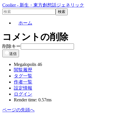
Coolier - 新生・東方創想話ジェネリック
ホーム
コメントの削除
削除キー
送信
Megalopolis 46
閲覧履歴
タグ一覧
作者一覧
設定情報
ログイン
Render time: 0.57ms
ページの先頭へ