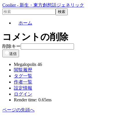
Coolier - 新生・東方創想話ジェネリック
ホーム
コメントの削除
削除キー
送信
Megalopolis 46
閲覧履歴
タグ一覧
作者一覧
設定情報
ログイン
Render time: 0.65ms
ページの先頭へ