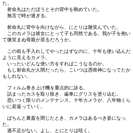
た。
射命丸はただぼうとその背中を眺めていた。
無言で時が過ぎる。
射命丸に背中を向けながら、にとりは微笑んでいた。
このカメラは彼女にとって子も同然である。我が子を抱い
て微笑まぬ母親が居るだろうか。
この前も手入れしてやったはずなのに、十年も使い込んだ
ように見えるカメラ。
いったいどんな使い方をすればこうなるのか。
もし射命丸が人間だったら、こいつは憑喪神になってたか
もしれない。
フィルム巻き上げ機を重点的に診る。
詰まったカスを取り除き、歯車にグリスを塗り込む。
思いつく限りのメンテナンス。十年カメラが、八年物くら
いに若返っていく。
ぱちんと裏蓋を閉じたとき、カメラはあるべき姿になっ
た。
過不足がない。よし、とにとりは呟く。