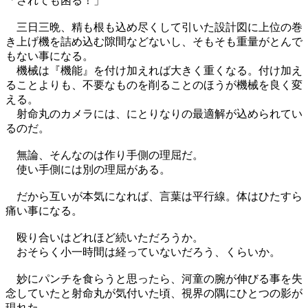
「されても困る！」
三日三晩、精も根も込め尽くして引いた設計図に上位の巻
き上げ機を詰め込む隙間などないし、そもそも重量がとんで
もない事になる。
機械は『機能』を付け加えれば大きく重くなる。付け加え
ることよりも、不要なものを削ることのほうが機械を良く変
える。
射命丸のカメラには、にとりなりの最適解が込められてい
るのだ。
無論、そんなのは作り手側の理屈だ。
使い手側には別の理屈がある。
だから互いが本気になれば、言葉は平行線。体はひたすら
痛い事になる。
殴り合いはどれほど続いただろうか。
おそらく小一時間は経っていないだろう、くらいか。
妙にパンチを食らうと思ったら、河童の腕が伸びる事を失
念していたと射命丸が気付いた頃、視界の隅にひとつの影が
現れた。