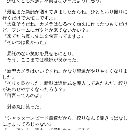
少なくとも挨拶に不備はなかったように思う。
『最近また新顔が増えてきましたからね。ひととおり撮りに
行くだけで大忙しですよ』
『大変そうだね。カメラはなるべく頑丈に作ったつもりだけ
ど、フレームにガタとか来てないかい？』
『来てたら真っ先に文句言ってますよ』
『そいつは良かった』
屈託のない笑顔を見せるにとり。
そう、ここまでは機嫌が良かった。
『新型カメラはいいですね。かなり望遠がやりやすくなりま
した』
『そりゃ良かった。新型は追針式を導入してみたんだ。絞り
があわせやすくなったろう？』
『何言ってんのよ』
射命丸は笑った。
『シャッタースピード最速だから、絞りなんて開きっぱなし
にきまってるじゃない』