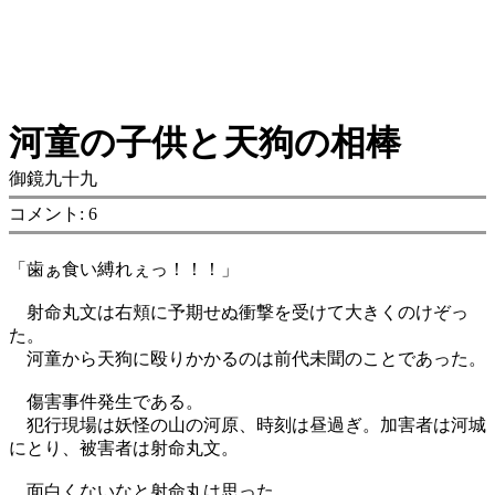
河童の子供と天狗の相棒
御鏡九十九
コメント: 6
「歯ぁ食い縛れぇっ！！！」
射命丸文は右頬に予期せぬ衝撃を受けて大きくのけぞっ
た。
河童から天狗に殴りかかるのは前代未聞のことであった。
傷害事件発生である。
犯行現場は妖怪の山の河原、時刻は昼過ぎ。加害者は河城
にとり、被害者は射命丸文。
面白くないなと射命丸は思った。