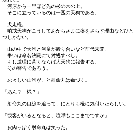
河原から一里ほど先の杉の木の上。
そこに立っているのは一匹の天狗である。
犬走椛。
哨戒天狗がこうしてあからさまに姿をさらす理由などひと
つしかない。
山の中で天狗と河童が殴り合いなど前代未聞。
争いは命名決闘にて対処すべし。
もし道理に背くならば大天狗に報告する。
その警告であろう。
忌々しい山狗が、と射命丸は毒づく。
「あん？ 椛？」
射命丸の目線を追って、にとりも椛に気付いたらしい。
「観客がいるとなると、喧嘩もここまでですか」
皮肉っぽく射命丸は笑った。