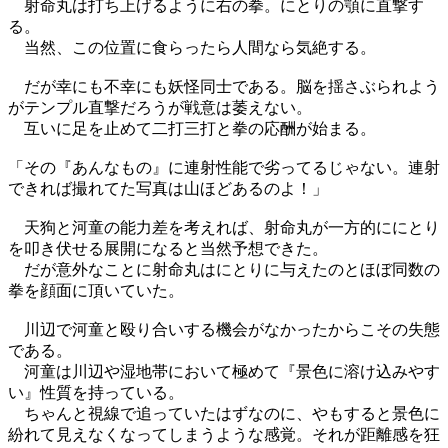
射命丸は打ち上げるように右の拳。にとりの顎に直撃す
る。
当然、この位置に食らったら人間なら気絶する。
だが幸にも不幸にも妖怪同士である。脳を揺さぶられよう
がテンプル直撃だろうが戦意は萎えない。
互いに足を止めて二打三打と拳の応酬が始まる。
「その『あんなもの』に連射性能で劣ってるじゃない。連射
できれば撮れてた写真は山ほどあるのよ！」
天狗と河童の能力差を考えれば、射命丸が一方的ににとり
を叩き伏せる展開になると当然予想できた。
だが意外なことに射命丸はにとりに与えたのとほぼ同数の
拳を顔面に頂いていた。
川辺で河童と殴り合いする機会がなかったからこその失態
である。
河童は川辺や湿地帯において極めて『景色に溶け込みやす
い』性質を持っている。
ちゃんと視線で追っていたはずなのに、やもすると景色に
紛れて見えなくなってしまうような感覚。それが距離感を狂