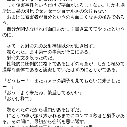
まず傷害事件というだけで字面がよろしくない。しかも場
所は白昼の河原でセンセーショナルさの欠片もない。
おまけに被害者が自分というのも面白くなさの極みであろ
う。
自分が関係なければ面白おかしく書き立ててやったという
のに。
さて、と射命丸の反射神経以外が動き出す。
殴られた。まず第一の事実がそこにある。
射命丸文を殴ったのだ。
性能的に圧倒的に格下であるはずの河童が、しかも極めて
温厚な個体であると認識していたはずのにとりがである。
『どうもー！ またカメラの調子を見てもらいに来ました
ー！』
『おう、よく来たね。繁盛してるかい』
『おかげ様で』
殴られたのだから理由があるはずだ。
にとりの拳が振り抜かれるまでにコンマ４秒ほど猶予があ
る。その間に、最初から会話を思い返す。