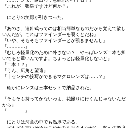
『……アンタ、露出って意味わかってる？』
『これが一張羅ですけど何か？』
にとりの笑顔が引きつった。
『あのさ、追針式ってのは相当簡単なものだから覚えて欲し
いんだが。これはファインダーを覗くとだね』
『いや、そもそもファインダーとか覗きませんし』
『…………』
『むしろ軽量化のために外さない？ やっぱレンズ二本も担
いでると重いんですよ。ちょっとは軽量化しないと』
『二本！？』
『うん、広角と望遠』
『十センチの接写ができるマクロレンズは……？』
確かにレンズは三本セットで納品された。
『そもそも持ってかないわよ。花撮りに行くんじゃないんだ
から』
『…………』
にとりは河童の中でも温厚である。
ピキピキ言い始めたこめかみを押さえながら、客への態度