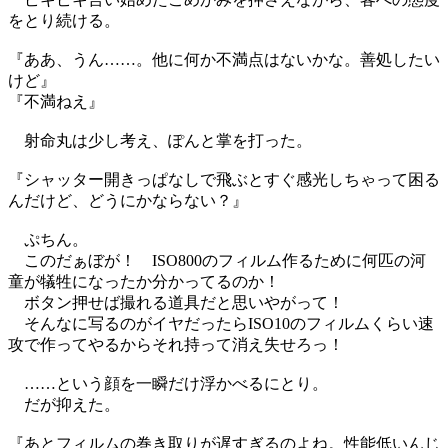
をとり続ける。
『ああ、うん……。他に何か不満点はないかな。善処したい
けど』
『不満ねえ』
射命丸は少し考え、ぽんと掌を打った。
『シャッター開きっぱなしで飛ぶとすぐ感光しちゃって困る
んだけど、どうにかならない？』
ぷちん。
このだぁぼが！ ISO800のフィルム作るために何匹の河
童が犠牲になったか分かってるのか！
ボタン押せば撮れる道具だと思いやがって！
そんなに写るのがイヤだったらISO10のフィルムくらい速
攻で作ってやるからそれ持って消え失せろっ！
……という顔を一瞬だけ浮かべるにとり。
だが抑えた。
『あとフィルムの巻き取りが遅すぎるのよね。性能低いんじ