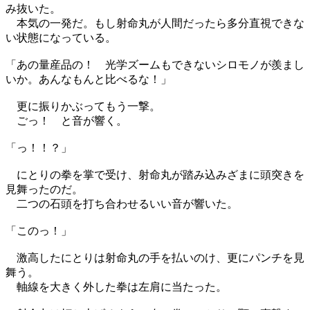
み抜いた。
本気の一発だ。もし射命丸が人間だったら多分直視できな
い状態になっている。
「あの量産品の！ 光学ズームもできないシロモノが羨まし
いか。あんなもんと比べるな！」
更に振りかぶってもう一撃。
ごっ！ と音が響く。
「っ！！？」
にとりの拳を掌で受け、射命丸が踏み込みざまに頭突きを
見舞ったのだ。
二つの石頭を打ち合わせるいい音が響いた。
「このっ！」
激高したにとりは射命丸の手を払いのけ、更にパンチを見
舞う。
軸線を大きく外した拳は左肩に当たった。