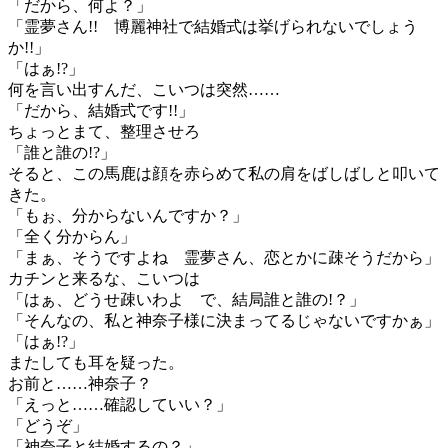
「だから、何よ？」
「霊夢さん!! 博麗神社で結婚式は挙げられないでしょう
か!!」
「はぁ!?」
何を言い出すんだ、こいつは突然……
「だから、結婚式です!!」
ちょっとまて、整理させろ
「誰と誰の!?」
そると、この馬鹿は顔を赤らめて私の肩をばしばしと叩いて
きた。
「もぉ、分からないんですか？」
「全く分からん」
「まぁ、そうですよね 霊夢さん、恋とかに疎そうだから」
カチンと来るな、こいつは
「はぁ、どうせ疎いわよ で、結局誰と誰の!？」
「そんなの、私と神奈子様に決まってるじゃないですかぁ」
「はぁ!?」
またしても耳を疑った。
お前と……神奈子？
「えっと……確認していい？」
「どうぞ」
「神奈子と結婚するの？」