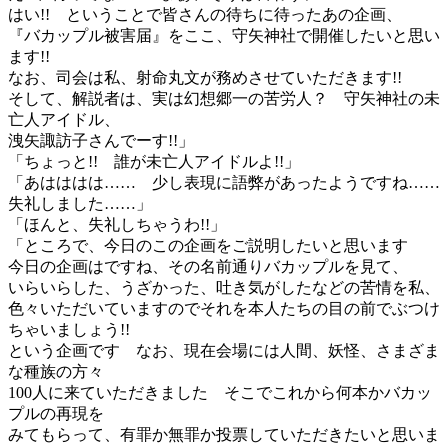
はい!! ということで皆さんの待ちに待ったあの企画、
『バカップル被害届』をここ、守矢神社で開催したいと思い
ます!!
なお、司会は私、射命丸文が務めさせていただきます!!
そして、解説者は、実は幻想郷一の苦労人？ 守矢神社の未
亡人アイドル、
洩矢諏訪子さんでーす!!」
「ちょっと!! 誰が未亡人アイドルよ!!」
「あはははは…… 少し表現に語弊があったようですね……
失礼しました……」
「ほんと、失礼しちゃうわ!!」
「ところで、今日のこの企画をご説明したいと思います
今日の企画はですね、その名前通りバカップルを見て、
いらいらした、うざかった、吐き気がしたなどの苦情を私、
色々いただいていますのでそれを本人たちの目の前でぶつけ
ちゃいましょう!!
という企画です なお、現在会場には人間、妖怪、さまざま
な種族の方々
100人に来ていただきました そこでこれから何本かバカッ
プルの再現を
みてもらって、有罪か無罪か投票していただきたいと思いま