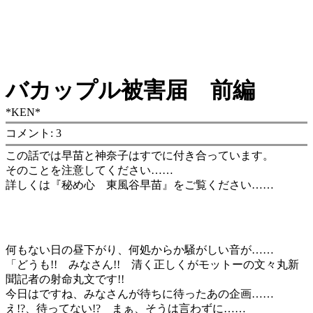
バカップル被害届 前編
*KEN*
コメント: 3
この話では早苗と神奈子はすでに付き合っています。
そのことを注意してください……
詳しくは『秘め心 東風谷早苗』をご覧ください……
何もない日の昼下がり、何処からか騒がしい音が……
「どうも!! みなさん!! 清く正しくがモットーの文々丸新
聞記者の射命丸文です!!
今日はですね、みなさんが待ちに待ったあの企画……
え!?、待ってない!? まぁ、そうは言わずに……