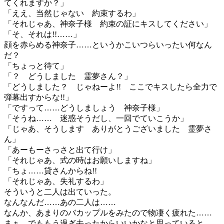
てくれますか？」
「ええ、当然じゃない 約束するわ」
「それじゃあ、神奈子様 約束の証にキスしてください」
「そ、それは!!……」
顔を赤らめる神奈子……というかこいつらいったい何なん
だ？
「ちょっと待て」
「？ どうしました 霊夢さん？」
「どうしました？ じゃねーよ!! ここでキスしたら全力で
弾幕出すからな!!」
「ですって……どうしましょう 神奈子様」
「そうね…… 迷惑そうだし、一回でていこうか」
「じゃあ、そうします ありがとうございました 霊夢さ
ん」
「あーもーさっさと出て行け」
「それじゃあ、式の時はお願いしますね」
「ちょ……貸さんからね!!
「それじゃあ、失礼するわ」
そういうと二人は出ていった。
なんなんだ……あの二人は……
なんか、あまりのバカップルをみたので物凄く疲れた……
まぁ、でももう過ぎ去ったからいいかなと思っていると……