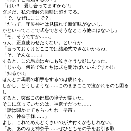
「はい!! 愛し合ってますから!!」
ダメだ、私の理解の範疇は超えてる。
「で、なぜにここで？」
「だって、守矢神社は見慣れて新鮮味がないし、
かといってここで式をできそうなところ他にはないし」
「そ、そうですか……」
うん、正直使わせたくない。というか、
「言っておくけどここでは結婚式できないからね」
「そ、そんな……」
すると、この馬鹿は今にも泣きそうな顔になった。
「じゃあ、何処で私たちは式を開けばいいんですか!!」
「知るか!!」
ほんとに馬鹿の相手をするのは疲れる。
しかし、どうしような……このままここで泣かれるのも困る
し……
すると、突然この部屋の障子が開いた。
そこに立っていたのは、神奈子だった……
「話は聞かせてもらったわ 早苗」
「か、神奈子様……」
よし、これでめんどくさいのが片付くかもしれない。
「あ、あのねぇ神奈子……ぜひともその子をお引き取