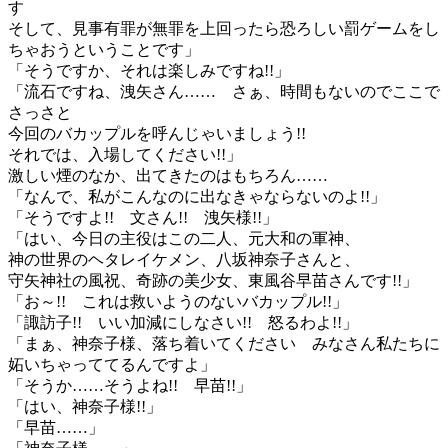
す
そして、見事有罪が無罪を上回ったら恐ろしい罰ゲームをし
ちゃおうということです」
「そうですか、それは楽しみですね!!」
「流石ですね、洩矢さん…… さぁ、時間もないのでここで
さっさと
今回のバカップルを呼んじゃいましょう!!
それでは、入場してください!!」
激しい煙のなか、出てきたのはもちろん……
「なんで、私がこんなのに出なきゃならないのよ!!」
「そうですよ!! 文さん!! 洩矢様!!」
「はい、今日の主役はこの二人、元大和の軍神、
神の世界のヘタレイケメン、八坂神奈子さんと、
守矢神社の風祝、奇跡の美少女、東風谷早苗さんです!!」
「お～!! これは救いようのないバカップル!!」
「諏訪子!! いい加減にしなさい!! 怒るわよ!!」
「まぁ、神奈子様、落ち着いてください みなさん私たちに
妬いちゃっててるんですよ」
「そうか……そうよね!! 早苗!!」
「はい、神奈子様!!」
「早苗……」