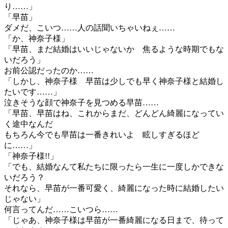
り……」
「早苗」
ダメだ、こいつ……人の話聞いちゃいねぇ……
「か、神奈子様」
「早苗、まだ結婚はいいじゃないか 焦るような時期でもな
いだろう」
お前公認だったのか……
「しかし、神奈子様 早苗は少しでも早く神奈子様と結婚し
たいです……」
泣きそうな顔で神奈子を見つめる早苗……
「早苗、早苗はね、これからまだ、どんどん綺麗になってい
く途中なんだ
もちろん今でも早苗は一番きれいよ 眩しすぎるほど
に……」
「神奈子様!!」
「でも、結婚なんて私たちに限ったら一生に一度しかできな
いだろう？
それなら、早苗が一番可愛く、綺麗になった時に結婚したい
じゃない」
何言ってんだ……こいつら……
「じゃあ、神奈子様は早苗が一番綺麗になる日まで、待って