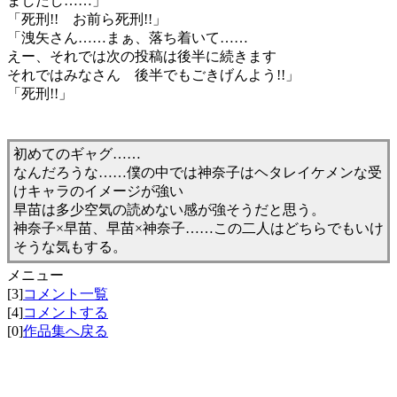
ましたし……」
「死刑!! お前ら死刑!!」
「洩矢さん……まぁ、落ち着いて……
えー、それでは次の投稿は後半に続きます
それではみなさん 後半でもごきげんよう!!」
「死刑!!」
初めてのギャグ……
なんだろうな……僕の中では神奈子はヘタレイケメンな受
けキャラのイメージが強い
早苗は多少空気の読めない感が強そうだと思う。
神奈子×早苗、早苗×神奈子……この二人はどちらでもいけ
そうな気もする。
メニュー
[3]
コメント一覧
[4]
コメントする
[0]
作品集へ戻る