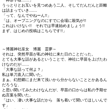
「神奈子様……」
うっとりとお互いを見つめあう二人、そしてだんだんと距離
は詰まっていき……
「って、なんでやねーん!!」
「は、オープニングなのにすでに会場に殺気が!!
これはいけない!! それでは早速始めましょう!!
まず、はじめの投稿はこちらです!!」
～博麗神社巫女 博麗 霊夢～
それは、突然早苗が私の神社に来た日のことだった。
とても大事な話があるということで、神社に早苗を上げたわ
けなのだが……
「大事な話って何よ？」
私は単刀直入に聞いた。
まぁ、幻想郷にまだ来て浅いから分からないこととかあるん
だろうな、
と思い聞いてみたわけなんだが、早苗の口からは私の予期せ
ぬ言葉を聞いた。
「はい、凄い大事な話だから 落ち着いて聞いてほしいんで
す」