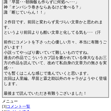
諏「早苗･･･朝御飯も作らずに何処へ･･･」
神「オンバシラ巻きならあるけど食べる？」
諏「断じていらん！！」
２作目です。前回と変わらず見づらい文章かと思われま
す。
というより前回よりも酷い文章と化してる気も･･･（汗
前作にコメントを下さった心優しい方々、本当に有難うご
ざいます！
小説ってやっぱり書いていて難しいものですね。
過去の作品でこういうカプ話を書かれている偉大なるお三
方の作品を読んでいて、改めて私自身の文章力の無さを実
感･･･
でも暫くはこんな感じで進んでいくと思います。
次回は人里編。早苗と霖之助以外のキャラがようやく登場
します。
最後まで読んでいただき有難うございました！
メニュー
[3]
コメント一覧