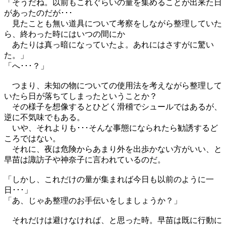
「そうだね。以前もこれぐらいの量を集めることが出来た日
があったのだが･･･
見たことも無い道具について考察をしながら整理していた
ら、終わった時にはいつの間にか
あたりは真っ暗になっていたよ。あれにはさすがに驚い
た。」
「へ･･･？」
つまり、未知の物についての使用法を考えながら整理して
いたら日が落ちてしまったということか？
その様子を想像するとひどく滑稽でシュールではあるが、
逆に不気味でもある。
いや、それよりも･･･そんな事態になられたら勧誘するど
ころではない。
それに、夜は危険からあまり外を出歩かない方がいい、と
早苗は諏訪子や神奈子に言われているのだ。
「しかし、これだけの量が集まれば今日も以前のように一
日･･･」
「あ、じゃあ整理のお手伝いをしましょうか？」
それだけは避けなければ、と思った時。早苗は既に行動に