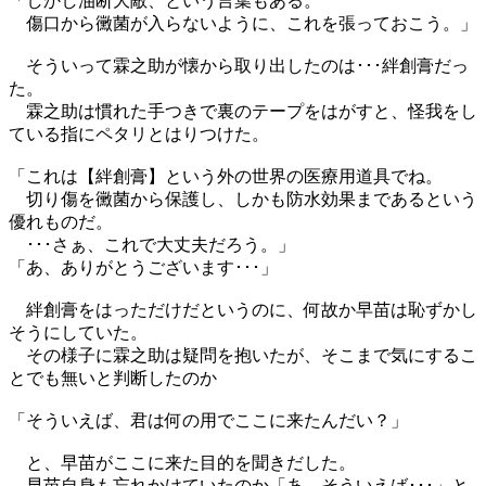
「しかし油断大敵、という言葉もある。
傷口から黴菌が入らないように、これを張っておこう。」
そういって霖之助が懐から取り出したのは･･･絆創膏だっ
た。
霖之助は慣れた手つきで裏のテープをはがすと、怪我をし
ている指にペタリとはりつけた。
「これは【絆創膏】という外の世界の医療用道具でね。
切り傷を黴菌から保護し、しかも防水効果まであるという
優れものだ。
･･･さぁ、これで大丈夫だろう。」
「あ、ありがとうございます･･･」
絆創膏をはっただけだというのに、何故か早苗は恥ずかし
そうにしていた。
その様子に霖之助は疑問を抱いたが、そこまで気にするこ
とでも無いと判断したのか
「そういえば、君は何の用でここに来たんだい？」
と、早苗がここに来た目的を聞きだした。
早苗自身も忘れかけていたのか「あ、そういえば･･･」と