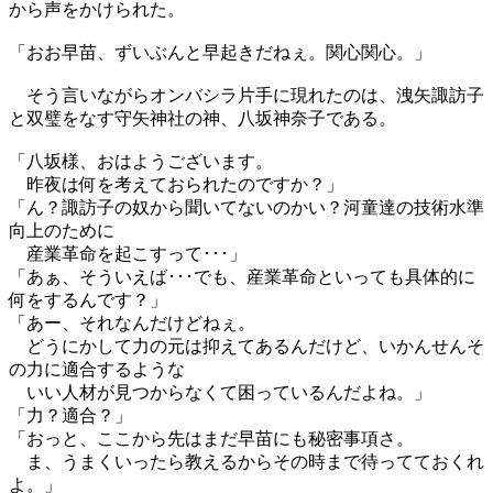
から声をかけられた。
「おお早苗、ずいぶんと早起きだねぇ。関心関心。」
そう言いながらオンバシラ片手に現れたのは、洩矢諏訪子
と双璧をなす守矢神社の神、八坂神奈子である。
「八坂様、おはようございます。
昨夜は何を考えておられたのですか？」
「ん？諏訪子の奴から聞いてないのかい？河童達の技術水準
向上のために
産業革命を起こすって･･･」
「あぁ、そういえば･･･でも、産業革命といっても具体的に
何をするんです？」
「あー、それなんだけどねぇ。
どうにかして力の元は抑えてあるんだけど、いかんせんそ
の力に適合するような
いい人材が見つからなくて困っているんだよね。」
「力？適合？」
「おっと、ここから先はまだ早苗にも秘密事項さ。
ま、うまくいったら教えるからその時まで待ってておくれ
よ。」