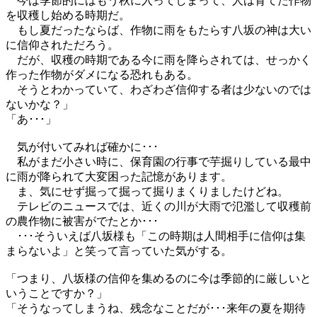
今は季節的にはもう秋に入ってしまって、人は育てた作物
を収穫し始める時期だ。
もし夏だったならば、作物に雨をもたらす八坂の神は大い
に信仰されただろう。
だが、収穫の時期である今に雨を降らされては、せっかく
作った作物がダメになる恐れもある。
そうとわかっていて、わざわざ信仰する者は少ないのでは
ないかな？」
「あ･･･」
気が付いてみれば確かに･･･
私がまだ小さい時に、保育園の行事で芋掘りしている最中
に雨が降られて大変困った記憶があります。
ま、気にせず掘って掘って掘りまくりましたけどね。
テレビのニュースでは、近くの川が大雨で氾濫して収穫前
の農作物に被害がでたとか･･･
･･･そういえば八坂様も「この時期は人間相手に信仰は集
まらないよ」と笑って言っていた気がする。
「つまり、八坂様の信仰を集めるのに今は季節的に厳しいと
いうことですか？」
「そうなってしまうね、残念なことだが･･･来年の夏を期待