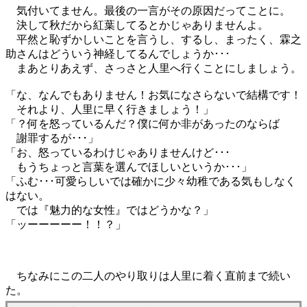
気付いてません。最後の一言がその原因だってことに。
決して秋だから紅葉してるとかじゃありませんよ。
平然と恥ずかしいことを言うし、するし、まったく、霖之
助さんはどういう神経してるんでしょうか･･･
まあとりあえず、さっさと人里へ行くことにしましょう。
「な、なんでもありません！お気になさらないで結構です！
それより、人里に早く行きましょう！」
「？何を怒っているんだ？僕に何か非があったのならば
謝罪するが･･･」
「お、怒っているわけじゃありませんけど･･･
もうちょっと言葉を選んでほしいというか･･･」
「ふむ･･･可愛らしいでは確かに少々幼稚である気もしなく
はない。
では『魅力的な女性』ではどうかな？」
「ッーーーーー！！？」
ちなみにこの二人のやり取りは人里に着く直前まで続い
た。