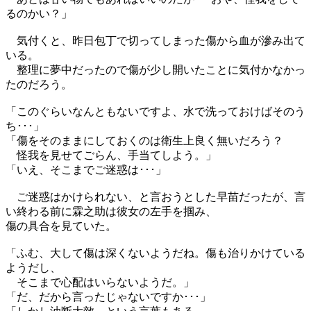
るのかい？」
気付くと、昨日包丁で切ってしまった傷から血が滲み出て
いる。
整理に夢中だったので傷が少し開いたことに気付かなかっ
たのだろう。
「このぐらいなんともないですよ、水で洗っておけばそのう
ち･･･」
「傷をそのままにしておくのは衛生上良く無いだろう？
怪我を見せてごらん、手当てしよう。」
「いえ、そこまでご迷惑は･･･」
ご迷惑はかけられない、と言おうとした早苗だったが、言
い終わる前に霖之助は彼女の左手を掴み、
傷の具合を見ていた。
「ふむ、大して傷は深くないようだね。傷も治りかけている
ようだし、
そこまで心配はいらないようだ。」
「だ、だから言ったじゃないですか･･･」