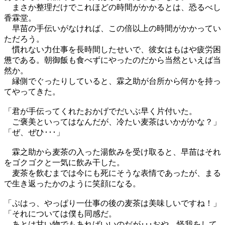
まさか整理だけでこれほどの時間がかかるとは、恐るべし
香霖堂。
早苗の手伝いがなければ、この倍以上の時間がかかってい
ただろう。
慣れない力仕事を長時間したせいで、彼女はもはや疲労困
憊である。朝御飯も食べずにやったのだから当然といえば当
然か。
縁側でぐったりしていると、霖之助が台所から何かを持っ
てやってきた。
「君が手伝ってくれたおかげでだいぶ早く片付いた。
ご褒美といってはなんだが、冷たい麦茶はいかがかな？」
「ぜ、ぜひ･･･」
霖之助から麦茶の入った湯飲みを受け取ると、早苗はそれ
をゴクゴクと一気に飲み干した。
麦茶を飲むまでは今にも死にそうな表情であったが、まる
で生き返ったかのように笑顔になる。
「ぷはっ、やっぱり一仕事の後の麦茶は美味しいですね！」
「それについては僕も同感だ。
あとは甘い物でもあればいいのだが･･･おや、怪我をして