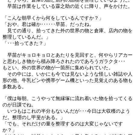
早苗は作業をしている霖之助の近くに降り、声をかけた。
「こんな朝早くから何をしているんですか？」
「おや、君は確か･･････早苗、だったね。
見ての通り、拾ってきた外の世界の物と倉庫、店内の物を
整理しているんだ。」
「･･･拾ってきた？」
早苗がキョロキョロとあたりを見回すと、何やらリアカー
と思わしき物から積み降ろされたのであろうガラクタ･･･
もとい、外の世界の物が一箇所に集められていた。
その中には、いかにも今では見ないような怪しい雑誌や人
形の他、牛乳ビンや携帯ゲーム機といった見覚えのある物も
多数ある。
「僕は毎朝、こうやって無縁塚に流れ着いた物を拾ってくる
のが日課でね。
いつもはこれの半分もないんだが･･･今日は大収穫のよう
だ。整理のし甲斐がある。」
「でも、それだけの量を整理するのは大変じゃないです
か？」