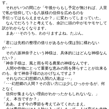
す。
それがいつの間にか「午後からもし予定が無ければ、人里
で私が信仰している八坂様の信仰を広めるのを
手伝ってはもらえませんか？」に変わってしまっていた。
なんでだろう？と考えても、余計に頭の中がモヤモヤして
訳がわからなくなります。
まあ･･･そのうち、わかりますよね。たぶん。
「君には先程の整理の借りがあるから僕は別に構わない
が･･･
その八坂神奈子という神様は、具体的にはどんな神様なん
だい？」
「神奈子様は、風と雨を司る農業の神様なんです。
人間や作物にとって重要な恵みの雨を降らすことが出来る
のも、全て神奈子様のおかげなんですよ？
それなのに幻想郷の人間の人達は･･･」
「･･･幻想郷の人間？その言い方には少しひっかかるが、何
となく
信仰が集まらない理由がわかったかもしれないな。」
「え、本当ですか？」
「ああ。まず今の季節を考えてみてくれたまえ。