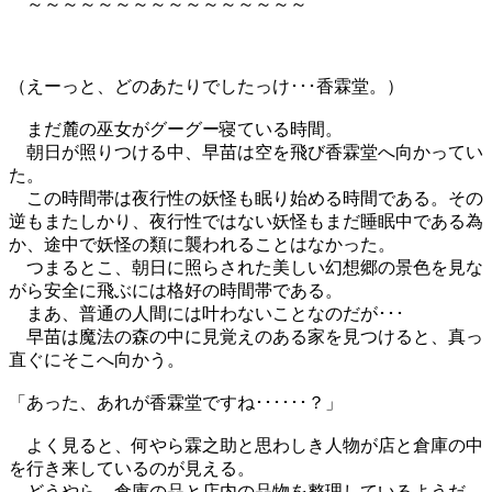
～～～～～～～～～～～～～～～～
（えーっと、どのあたりでしたっけ･･･香霖堂。）
まだ麓の巫女がグーグー寝ている時間。
朝日が照りつける中、早苗は空を飛び香霖堂へ向かってい
た。
この時間帯は夜行性の妖怪も眠り始める時間である。その
逆もまたしかり、夜行性ではない妖怪もまだ睡眠中である為
か、途中で妖怪の類に襲われることはなかった。
つまるとこ、朝日に照らされた美しい幻想郷の景色を見な
がら安全に飛ぶには格好の時間帯である。
まあ、普通の人間には叶わないことなのだが･･･
早苗は魔法の森の中に見覚えのある家を見つけると、真っ
直ぐにそこへ向かう。
「あった、あれが香霖堂ですね･･････？」
よく見ると、何やら霖之助と思わしき人物が店と倉庫の中
を行き来しているのが見える。
どうやら、倉庫の品と店内の品物を整理しているようだ。