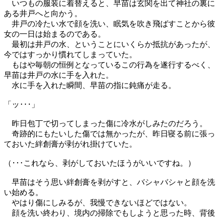
いつもの服装に着替えると、早苗は玄関を出て神社の裏に
ある井戸へと向かう。
井戸の冷たい水で顔を洗い、眠気を吹き飛ばすことから彼
女の一日は始まるのである。
最初は井戸の水、ということにいくらか抵抗があったが、
今ではすっかり慣れてしまっていた。
もはや毎朝の恒例となっているこの行為を遂行するべく、
早苗は井戸の水に手を入れた。
水に手を入れた瞬間、早苗の指に鈍痛が走る。
「ッ･･･」
昨日包丁で切ってしまった傷に冷水がしみたのだろう。
奇跡的にもたいした傷では無かったが、昨日寝る前に張っ
ておいた絆創膏が剥がれ掛けていた。
（･･･これなら、剥がしておいたほうがいいですね。）
早苗はそう思い絆創膏を剥がすと、バシャバシャと顔を洗
い始める。
やはり傷にしみるが、我慢できないほどではない。
顔を洗い終わり、境内の掃除でもしようと思った時、背後