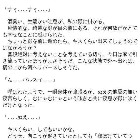
「すぅ……すぅ……」
酒臭い、生暖かい吐息が、私の顔に掛かる。
扇情的な、綺麗な顔が目の前にある。それが何故だかとて
も幸せなことに感じられた。
ちょっと顔を前に進めたら、キスくらい出来てしまうので
はなかろうか？
普段絶対に考えないことを考えている辺り、今日は家で引
き籠っていたほうがよさそうだ。こんな状態で外へ出れば、
橋の上から河へリバースしそうだ。
「ん……パルスィ……」
呼ばれたようで、一瞬身体が強張るが、ぬえの他愛の無い
寝言らしく、むにゃむにゃという呟きと共に寝息が顔に吹く
だけとなった。
「……ぬえ……」
キスくらい、してもいいかな。
どうせ、向こうが起きていたとしても「寝ぼけていてつ