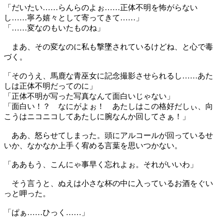
「だいたい……らんらのよぉ……正体不明を怖がらない
し……寧ろ嬉々として寄ってきて……」
「……変なのもいたものね」
まあ、その変なのに私も撃墜されているけどね、と心で毒
づく。
「そのうえ、馬鹿な青巫女に記念撮影させられるし……あた
しは正体不明だってのに」
「正体不明が写った写真なんて面白いじゃない」
「面白い！？ なにがよぉ！ あたしはこの格好だしぃ、向
こうはニコニコしてあたしに腕なんか回してさぁ！」
ああ、怒らせてしまった。頭にアルコールが回っているせ
いか、なかなか上手く宥める言葉を思いつかない。
「ああもう、こんにゃ事早く忘れよぉ。それがいいわ」
そう言うと、ぬえは小さな杯の中に入っているお酒をぐい
っと呷った。
「ぱぁ……ひっく……」