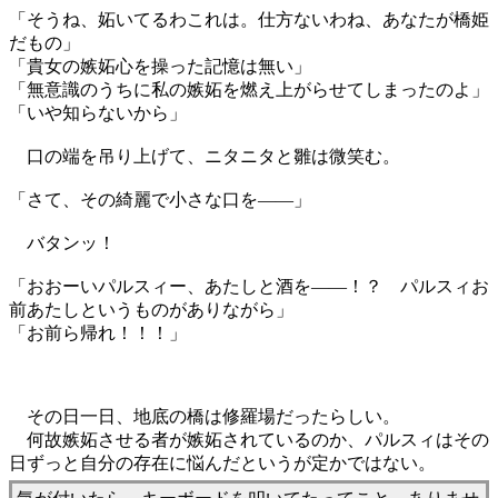
「そうね、妬いてるわこれは。仕方ないわね、あなたが橋姫
だもの」
「貴女の嫉妬心を操った記憶は無い」
「無意識のうちに私の嫉妬を燃え上がらせてしまったのよ」
「いや知らないから」
口の端を吊り上げて、ニタニタと雛は微笑む。
「さて、その綺麗で小さな口を――」
バタンッ！
「おおーいパルスィー、あたしと酒を――！？ パルスィお
前あたしというものがありながら」
「お前ら帰れ！！！」
その日一日、地底の橋は修羅場だったらしい。
何故嫉妬させる者が嫉妬されているのか、パルスィはその
日ずっと自分の存在に悩んだというが定かではない。