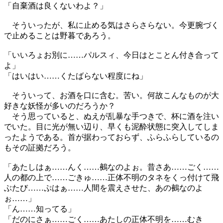
「自棄酒は良くないわよ？」
そういったが、私に止める気はさらさらない。今更腕づく
で止めることは野暮であろう。
「いいろょお別に……パルスィ、今日はとことん付き合って
よ」
「はいはい……くたばらない程度にね」
そういって、お酒を口に含む。苦い。何故こんなものが大
好きな妖怪が多いのだろうか？
そう思っていると、ぬえが乱暴な手つきで、杯に酒を注い
でいた。目に光が無い辺り、早くも泥酔状態に突入してしま
ったようである。首が据わっておらず、ふらふらしているの
もその証拠だろう。
「あたしはぁ……んく……鵺なのよぉ。昔さあ……ごく……
人の都の上で……ごきゅ……正体不明のタネをくっ付けて飛
ぶたび……ぷはぁ……人間を震えさせた、あの鵺なのよ
ぉ……」
「ん……知ってる」
「だのにさぁ……ごく……あたしの正体不明を……むき