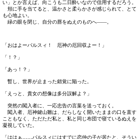
い」とか言えば、向こうも二日酔いなので信用するだろう。
頬に手を当てると、温かさと柔らかさが感じられて、とて
も心地よい。
緑の眼を閉じ、自分の唇をぬえのものへ――。
「おはよーパルスィ！ 厄神の厄回収よー！」
「！？」
「あっ！？」
暫し、世界が止まった錯覚に陥った。
「えっと、貴女の想像は多分誤解よ？」
突然の闖入者に、一応忠告の言葉を送っておく。
闖入者、厄神鍵山雛は、だらしなく開いたままの口を直す
こともなく、ただただ私と、私と同じ布団で寝ているぬえを
凝視していた。
「ははぁ……パルスィにはすでに恋仲の子が居たと、そうい