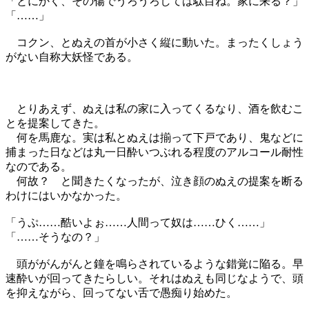
「とにかく、その傷でうろうろしては駄目ね。家に来る？」
「……」
コクン、とぬえの首が小さく縦に動いた。まったくしょう
がない自称大妖怪である。
とりあえず、ぬえは私の家に入ってくるなり、酒を飲むこ
とを提案してきた。
何を馬鹿な。実は私とぬえは揃って下戸であり、鬼などに
捕まった日などは丸一日酔いつぶれる程度のアルコール耐性
なのである。
何故？ と聞きたくなったが、泣き顔のぬえの提案を断る
わけにはいかなかった。
「うぷ……酷いよぉ……人間って奴は……ひく……」
「……そうなの？」
頭ががんがんと鐘を鳴らされているような錯覚に陥る。早
速酔いが回ってきたらしい。それはぬえも同じなようで、頭
を抑えながら、回ってない舌で愚痴り始めた。