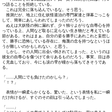
つ語ることを拒絶している。
これは完全に落ち込んでいるな。そう思う。
推測だが、地上に住む妖怪退治の専門家達と弾幕ごっこを
して、簡単にあしらわれてしまったのだろう。
ぬえは大妖怪の例に漏れず、少々独りよがりな自尊心を持
っている上、人間など取るに足らない生き物だと考えている
節がある。それはまぁ、自分の姿を勝手にあれこれと妄想し
て、勝手に恐怖している存在に、侮蔑の念を持つなというほ
うが難しいのかもしれない、と思う。
しかし、その人間に出会い倒されてしまった、というのは
彼女の自尊心を傷つけて余りあるものだろう。事実、目は赤
く充血しており、今にも涙の雫が瞳から落ちてきそうであ
る。
「……人間にでも負けたのかしら？」
「！？」
表情が一瞬柔らかくなる。驚いた、という表情を私に一瞬
だけ向けるが、すぐのその顔は引っ込んでしまった。
「……」