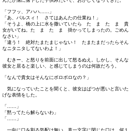
んだか溝に落下した子供みたいで、おかしくなってきた。
「フフッ、アハハ……」
「あ、パルスィ！ さてはあんたの仕業ね！」
「そうよ、橋の上に水を撒いていたら た ま た ま 貴
女がいてね。た ま た ま 掛かってしまったの。ごめん
なさい」
「違う！ 絶対たまたまじゃない！ たまたまだったらそん
なニタニタしてないわよ！」
むきー、と怒りを前面に出して怒るぬえ。しかし、そんな
彼女と居ると楽しい、と感じてしまうのは何故だろう。
「なんで貴女はそんなにボロボロなの？」
気になっていたことを聞くと、彼女はばつが悪いと言いた
げな表情をした。
「……」
「黙ってたら解らないわ」
「……」
一向に口を割る気配は無い。真一文字に閉じた口は、何１