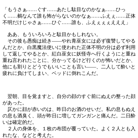
「もうさぁ……ぐす……あたし駄目なのかなぁ……ひっ
く……鵺なんて誰も怖がらないのかなぁ……ふえぇ……正体
不明だけじゃさぁ……ひぐ……誰も、ふえぇぇぇえええ」
ああ、もういろいろと駄目かもしれない。
その後も愚痴は続き――やれ青巫女には必ず復讐してやる
んだとか、白黒魔法使いに使われた正体不明の分は必ず利用
して返してやるとか、紅白巫女に妖怪寺へ行くようにと重ね
重ね言われたことに、分かってるけど行くのが怖いだとか、
他にも割りとどうでもいいことも言い――、二人して酔いと
疲れに負けてしまい、ベッドに倒れこんだ。
翌朝、目を覚ますと、自分の顔のすぐ前にぬえの整った顔
があった。
仄かに顔が赤いのは、昨日のお酒のせいだ。私の息もぬえ
の息も酒臭く、頭が昨日に増してガンガンと痛んだ。二日酔
いは確定的だ。
２人の身体を、１枚の布団が覆っていた。よく２人とも入
れたな、などと考えた。