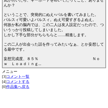
気が付いたら、キーボードを叩いてたってこと、ありませ
んか？
ということで、突発的にぬえ×パルを書いてみました。
パルスィ可愛いよパルスィ。ぬえ可愛すぎるよぬえ。
何故か私の脳内では、この二人は友人設定だったので、つ
いうっかり投稿してしまいました。
しかし下手な部分がちらちらと……精進します。
この二人が出会った話を作ってみたいなぁ、とか妄想して
る最中です。
妄想完成度、８５％ Ｎｏ
ｗ Ｌｏａｄｉｎｇ...
メニュー
[3]
コメント一覧
[4]
コメントする
[0]
作品集へ戻る