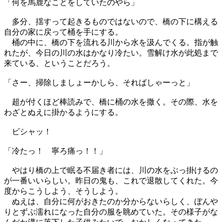
「何を馬鹿なことをしていたのやら」
多分、揺すって起きるものではないので、橋の下に構える
自分の家に戻って桶を手にする。
桶の中に、橋の下を流れる川から水を汲んでくる。指が触
れたが、今日の川の水はかなり冷たい。雪解け水が此処まで
来ている、ということだろう。
「さー、掃除しましょーかしら、そればしゃーっと」
超が付くほど棒読みで、橋に桶の水を撒く。その際、水を
わざとぬえに掛かるようにする。
ビシャッ！
「冷たっ！ 寧ろ痛っ！！」
やはり橋の上で眠る不届き者には、川の水をぶっ掛けるの
が一番いいらしい。昨日の鬼も、これで退散してくれた。今
度からこうしよう、そうしよう。
ぬえは、自分に何がおきたのか分からないらしく、ぼんや
りとずぶ濡れになった自分の服を眺めていた。その様子がな