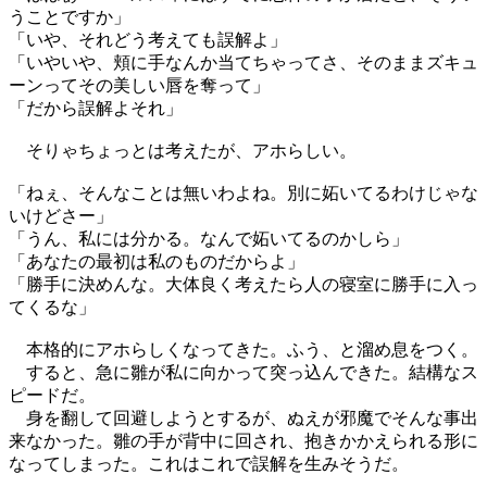
うことですか」
「いや、それどう考えても誤解よ」
「いやいや、頬に手なんか当てちゃってさ、そのままズキュ
ーンってその美しい唇を奪って」
「だから誤解よそれ」
そりゃちょっとは考えたが、アホらしい。
「ねぇ、そんなことは無いわよね。別に妬いてるわけじゃな
いけどさー」
「うん、私には分かる。なんで妬いてるのかしら」
「あなたの最初は私のものだからよ」
「勝手に決めんな。大体良く考えたら人の寝室に勝手に入っ
てくるな」
本格的にアホらしくなってきた。ふう、と溜め息をつく。
すると、急に雛が私に向かって突っ込んできた。結構なス
ピードだ。
身を翻して回避しようとするが、ぬえが邪魔でそんな事出
来なかった。雛の手が背中に回され、抱きかかえられる形に
なってしまった。これはこれで誤解を生みそうだ。