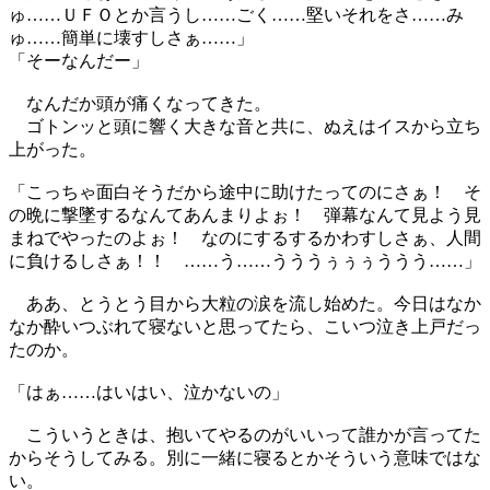
ゅ……ＵＦＯとか言うし……ごく……堅いそれをさ……み
ゅ……簡単に壊すしさぁ……」
「そーなんだー」
なんだか頭が痛くなってきた。
ゴトンッと頭に響く大きな音と共に、ぬえはイスから立ち
上がった。
「こっちゃ面白そうだから途中に助けたってのにさぁ！ そ
の晩に撃墜するなんてあんまりよぉ！ 弾幕なんて見よう見
まねでやったのよぉ！ なのにするするかわすしさぁ、人間
に負けるしさぁ！！ ……う……うううぅぅぅううう……」
ああ、とうとう目から大粒の涙を流し始めた。今日はなか
なか酔いつぶれて寝ないと思ってたら、こいつ泣き上戸だっ
たのか。
「はぁ……はいはい、泣かないの」
こういうときは、抱いてやるのがいいって誰かが言ってた
からそうしてみる。別に一緒に寝るとかそういう意味ではな
い。