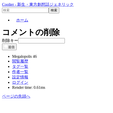
Coolier - 新生・東方創想話ジェネリック
ホーム
コメントの削除
削除キー
送信
Megalopolis 46
閲覧履歴
タグ一覧
作者一覧
設定情報
ログイン
Render time: 0.61ms
ページの先頭へ