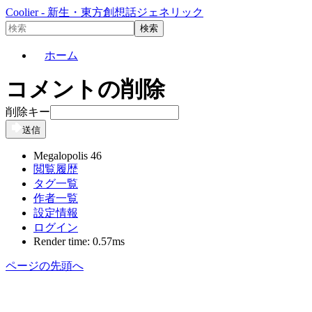
Coolier - 新生・東方創想話ジェネリック
ホーム
コメントの削除
削除キー
送信
Megalopolis 46
閲覧履歴
タグ一覧
作者一覧
設定情報
ログイン
Render time: 0.57ms
ページの先頭へ